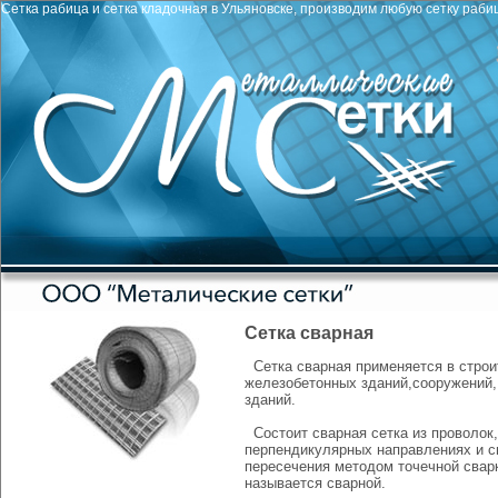
Сетка рабица
и
сетка кладочная
в Ульяновске, производим любую сетку рабицу
Сетка сварная
Сетка сварная
применяется в строи
железобетонных зданий,сооружений,
зданий.
Состоит сварная сетка из проволок,
перпендикулярных направлениях и с
пересечения методом точечной сварк
называется сварной.